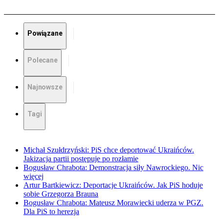
Powiązane
Polecane
Najnowsze
Tagi
Michał Szułdrzyński: PiS chce deportować Ukraińców.
Jakizacja partii postępuje po rozłamie
Bogusław Chrabota: Demonstracja siły Nawrockiego. Nic
więcej
Artur Bartkiewicz: Deportacje Ukraińców. Jak PiS hoduje
sobie Grzegorza Brauna
Bogusław Chrabota: Mateusz Morawiecki uderza w PGZ.
Dla PiS to herezja