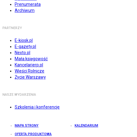
Prenumerata
Archiwum
PARTNERZY
E-kiosk.pl
E-gazety.pl
Nexto.pl
Mała księgowość
Kancelarierp.pl
Wieści Rolnicze
Życie Warszawy
NASZE WYDARZENIA
Szkolenia i konferencje
MAPA STRONY
KALENDARIUM
OFERTA PRODUKTOWA