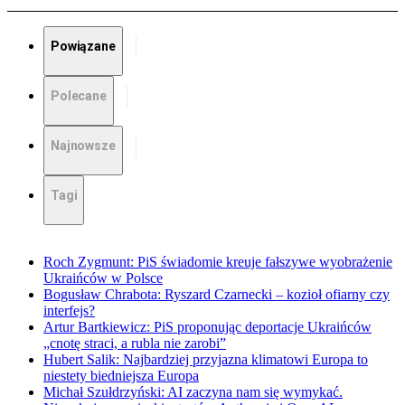
Powiązane
Polecane
Najnowsze
Tagi
Roch Zygmunt: PiS świadomie kreuje fałszywe wyobrażenie
Ukraińców w Polsce
Bogusław Chrabota: Ryszard Czarnecki – kozioł ofiarny czy
interfejs?
Artur Bartkiewicz: PiS proponując deportacje Ukraińców
„cnotę straci, a rubla nie zarobi”
Hubert Salik: Najbardziej przyjazna klimatowi Europa to
niestety biedniejsza Europa
Michał Szułdrzyński: AI zaczyna nam się wymykać.