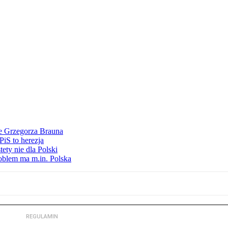
ie Grzegorza Brauna
iS to herezja
ety nie dla Polski
oblem ma m.in. Polska
REGULAMIN