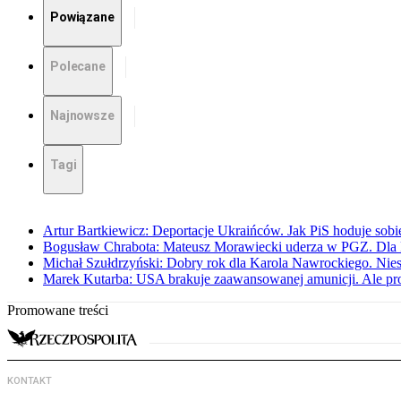
Powiązane
Polecane
Najnowsze
Tagi
Artur Bartkiewicz: Deportacje Ukraińców. Jak PiS hoduje sob
Bogusław Chrabota: Mateusz Morawiecki uderza w PGZ. Dla P
Michał Szułdrzyński: Dobry rok dla Karola Nawrockiego. Niest
Marek Kutarba: USA brakuje zaawansowanej amunicji. Ale pr
Promowane treści
KONTAKT