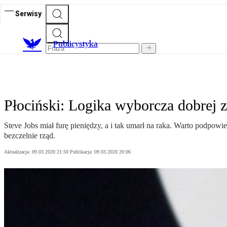
Serwisy
Publicystyka
Płociński: Logika wyborcza dobrej 
Steve Jobs miał furę pieniędzy, a i tak umarł na raka. Warto podpow
bezczelnie rząd.
Aktualizacja:
09.03.2020 21:50
Publikacja:
09.03.2020 20:06