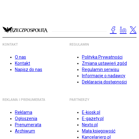
KONTAKT
REGULAMIN
O nas
Polityka Prywatności
Kontakt
Zmiana ustawień zgód
Napisz do nas
Regulamin serwisu
Informacje o nadawcy
Deklaracja dostępności
REKLAMA I PRENUMERATA
PARTNERZY
Reklama
E-kiosk.pl
Ogłoszenia
E-gazety.pl
Prenumerata
Nexto.pl
Archiwum
Mała księgowość
Kancelarierp.pl