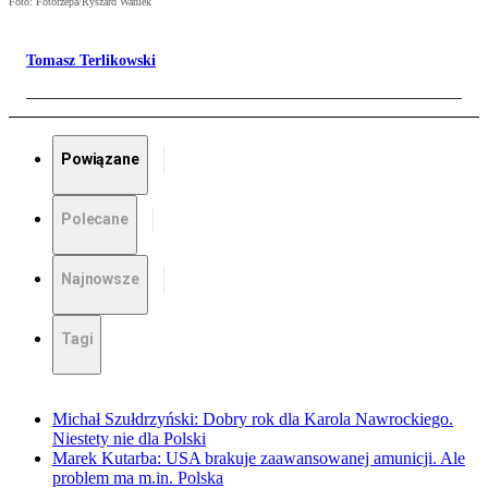
Foto: Fotorzepa/Ryszard Waniek
Tomasz Terlikowski
Powiązane
Polecane
Najnowsze
Tagi
Michał Szułdrzyński: Dobry rok dla Karola Nawrockiego.
Niestety nie dla Polski
Marek Kutarba: USA brakuje zaawansowanej amunicji. Ale
problem ma m.in. Polska