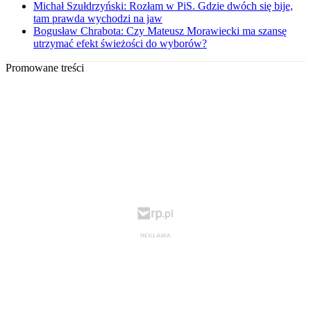
Michał Szułdrzyński: Rozłam w PiS. Gdzie dwóch się bije,
tam prawda wychodzi na jaw
Bogusław Chrabota: Czy Mateusz Morawiecki ma szansę
utrzymać efekt świeżości do wyborów?
Promowane treści