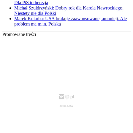
Dla PiS to herezja
Michał Szułdrzyński: Dobry rok dla Karola Nawrockiego.
Niestety nie dla Polski
Marek Kutarba: USA brakuje zaawansowanej amunicji. Ale
problem ma m.in. Polska
Promowane treści