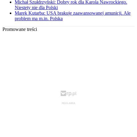
Michał Szułdrzyński: Dobry rok dla Karola Nawrockiego.
Niestety nie dla Polski
Marek Kutarba: USA brakuje zaawansowanej amunicji. Ale
problem ma m.in. Polska
Promowane treści