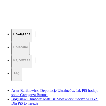
Powiązane
Polecane
Najnowsze
Tagi
Artur Bartkiewicz: Deportacje Ukraińców. Jak PiS hoduje
sobie Grzegorza Brauna
Bogusław Chrabota: Mateusz Morawiecki uderza w PGZ.
Dla PiS to herezja