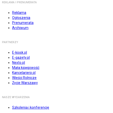
REKLAMA I PRENUMERATA
Reklama
Ogłoszenia
Prenumerata
Archiwum
PARTNERZY
E-kiosk.pl
E-gazety.pl
Nexto.pl
Mała księgowość
Kancelarierp.pl
Wieści Rolnicze
Życie Warszawy
NASZE WYDARZENIA
Szkolenia i konferencje