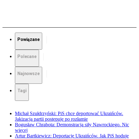
Powiązane
Polecane
Najnowsze
Tagi
Michał Szułdrzyński: PiS chce deportować Ukraińców.
Jakizacja partii postępuje po rozłamie
Bogusław Chrabota: Demonstracja siły Nawrockiego. Nic
więcej
Artur Bartkiewicz: Deportacje Ukraińców. Jak PiS hoduje