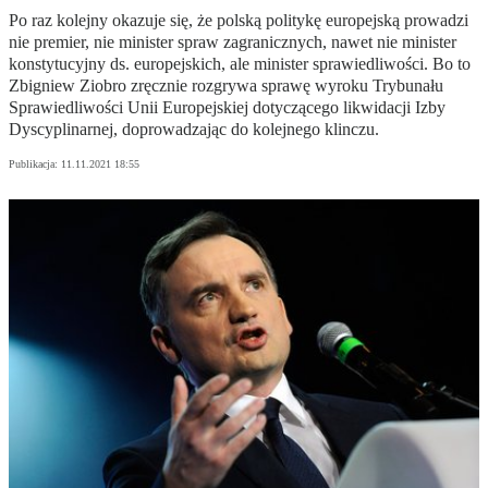
Po raz kolejny okazuje się, że polską politykę europejską prowadzi
nie premier, nie minister spraw zagranicznych, nawet nie minister
konstytucyjny ds. europejskich, ale minister sprawiedliwości. Bo to
Zbigniew Ziobro zręcznie rozgrywa sprawę wyroku Trybunału
Sprawiedliwości Unii Europejskiej dotyczącego likwidacji Izby
Dyscyplinarnej, doprowadzając do kolejnego klinczu.
Publikacja:
11.11.2021 18:55