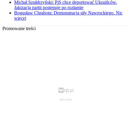
Michał Szułdrzyński: PiS chce deportować Ukraińców.
Jakizacja partii postępuje po rozłamie
Bogusław Chrabota: Demonstracja siły Nawrockiego. Nic
więcej
Promowane treści