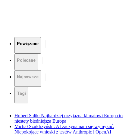
Powiązane
Polecane
Najnowsze
Tagi
Hubert Salik: Najbardziej przyjazna klimatowi Europa to
niestety biedniejsza Europa
Michał Szułdrzyński: AI zaczyna nam się wymykać.
Niepokojące wnioski z testów Anthropic i OpenAI