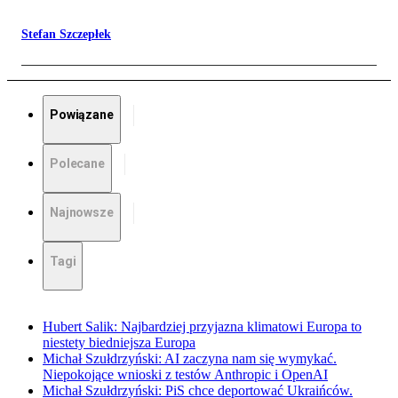
Stefan Szczepłek
Powiązane
Polecane
Najnowsze
Tagi
Hubert Salik: Najbardziej przyjazna klimatowi Europa to
niestety biedniejsza Europa
Michał Szułdrzyński: AI zaczyna nam się wymykać.
Niepokojące wnioski z testów Anthropic i OpenAI
Michał Szułdrzyński: PiS chce deportować Ukraińców.