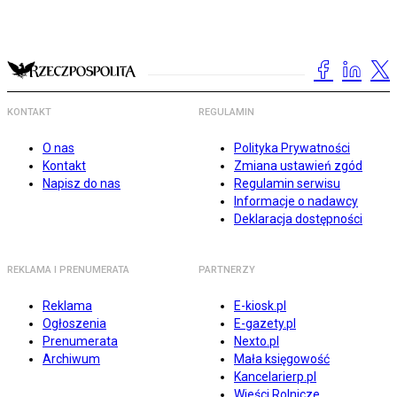
KONTAKT
REGULAMIN
O nas
Polityka Prywatności
Kontakt
Zmiana ustawień zgód
Napisz do nas
Regulamin serwisu
Informacje o nadawcy
Deklaracja dostępności
REKLAMA I PRENUMERATA
PARTNERZY
Reklama
E-kiosk.pl
Ogłoszenia
E-gazety.pl
Prenumerata
Nexto.pl
Archiwum
Mała księgowość
Kancelarierp.pl
Wieści Rolnicze