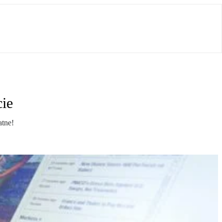
cie
atne!