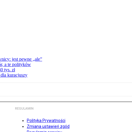
nicy: jest pewne „ale”
, a te polityków
 tys. zł
 dla kuracjuszy
REGULAMIN
Polityka Prywatności
Zmiana ustawień zgód