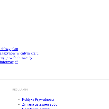
dalszy plan
 magazynów w całym kraju
wny powrót do szkoły
informacja”
REGULAMIN
Polityka Prywatności
Zmiana ustawień zgód