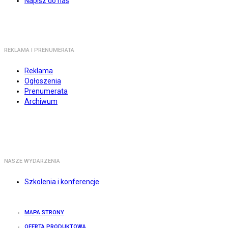
Napisz do nas
REKLAMA I PRENUMERATA
Reklama
Ogłoszenia
Prenumerata
Archiwum
NASZE WYDARZENIA
Szkolenia i konferencje
MAPA STRONY
OFERTA PRODUKTOWA