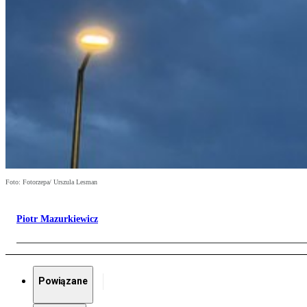
Foto: Fotorzepa/ Urszula Lesman
Piotr Mazurkiewicz
Powiązane