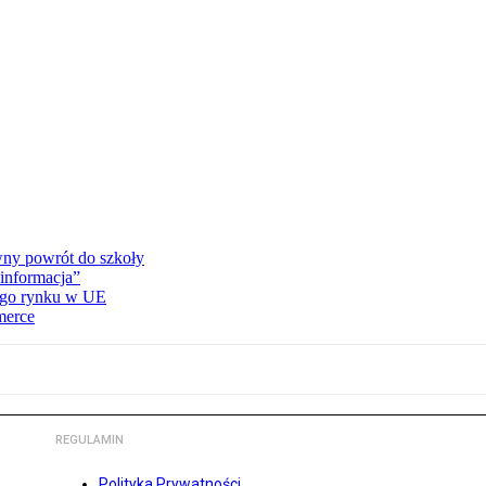
wny powrót do szkoły
informacja”
wego rynku w UE
merce
REGULAMIN
Polityka Prywatności