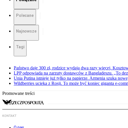
Polecane
Najnowsze
Tagi
Państwo daje 300 zł, rodzice wydają dwa razy więcej. Koszto
LPP odpowiada na zarzuty dostawców z Bangladeszu. „To dez
Unia Putina istnieje już tylko na papierze. Armenia szuka no
Wildberries ucieka z Rosji. To może być koniec giganta e-com
Promowane treści
KONTAKT
O nas