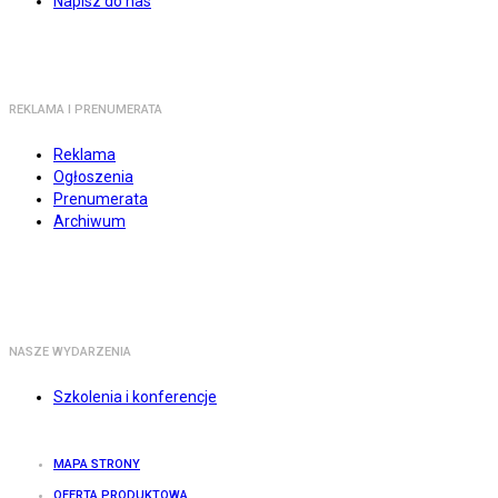
Napisz do nas
REKLAMA I PRENUMERATA
Reklama
Ogłoszenia
Prenumerata
Archiwum
NASZE WYDARZENIA
Szkolenia i konferencje
MAPA STRONY
OFERTA PRODUKTOWA