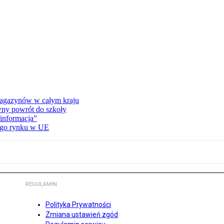
 magazynów w całym kraju
wny powrót do szkoły
informacja”
wego rynku w UE
REGULAMIN
Polityka Prywatności
Zmiana ustawień zgód