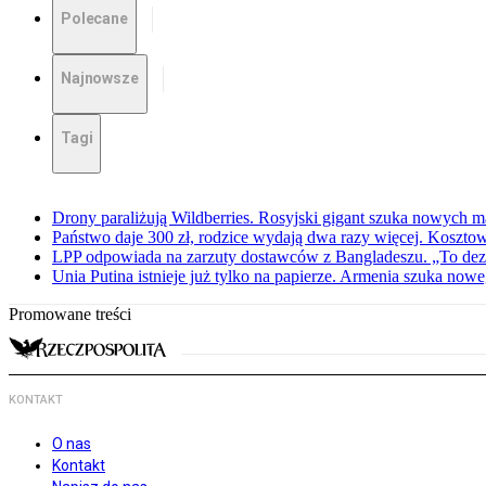
Polecane
Najnowsze
Tagi
Drony paraliżują Wildberries. Rosyjski gigant szuka nowych
Państwo daje 300 zł, rodzice wydają dwa razy więcej. Koszto
LPP odpowiada na zarzuty dostawców z Bangladeszu. „To dez
Unia Putina istnieje już tylko na papierze. Armenia szuka no
Promowane treści
KONTAKT
O nas
Kontakt