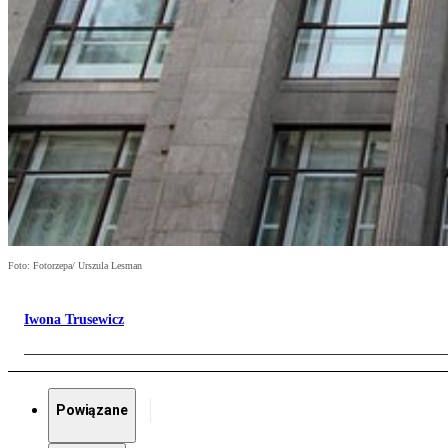
Foto: Fotorzepa/ Urszula Lesman
Iwona Trusewicz
Powiązane