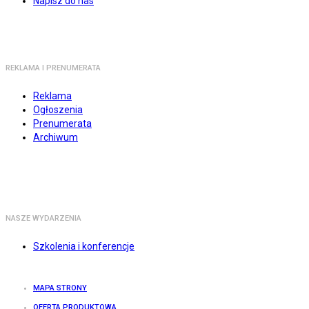
Napisz do nas
REKLAMA I PRENUMERATA
Reklama
Ogłoszenia
Prenumerata
Archiwum
NASZE WYDARZENIA
Szkolenia i konferencje
MAPA STRONY
OFERTA PRODUKTOWA