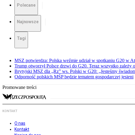
Polecane
Najnowsze
Tagi
MSZ potwierdza: Polska weźmie udział w spotkaniu G20 w At
Trump otworzył Polsce drzwi do G20. Teraz wszystko zależy 
Brytyjski MSZ dla „Rz” ws. Polski w G20: „Jesteśmy świadomi
Odporność polskich MŚP będzie tematem gospodarczej jesieni
Promowane treści
KONTAKT
O nas
Kontakt