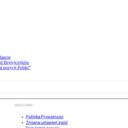
lancie
od Brytyjczyków
 pozycji Polski”
REGULAMIN
Polityka Prywatności
Zmiana ustawień zgód