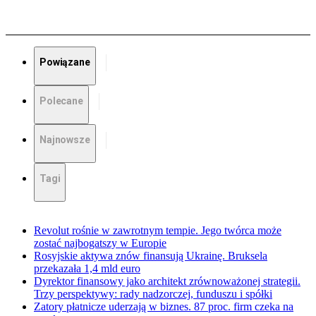
Powiązane
Polecane
Najnowsze
Tagi
Revolut rośnie w zawrotnym tempie. Jego twórca może
zostać najbogatszy w Europie
Rosyjskie aktywa znów finansują Ukrainę. Bruksela
przekazała 1,4 mld euro
Dyrektor finansowy jako architekt zrównoważonej strategii.
Trzy perspektywy: rady nadzorczej, funduszu i spółki
Zatory płatnicze uderzają w biznes. 87 proc. firm czeka na