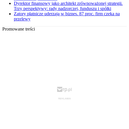
Dyrektor finansowy jako architekt zrównoważonej strategii.
Trzy perspektywy: rady nadzorczej, funduszu i spółki
Zatory płatnicze uderzają w biznes. 87 proc. firm czeka na
przelewy
Promowane treści