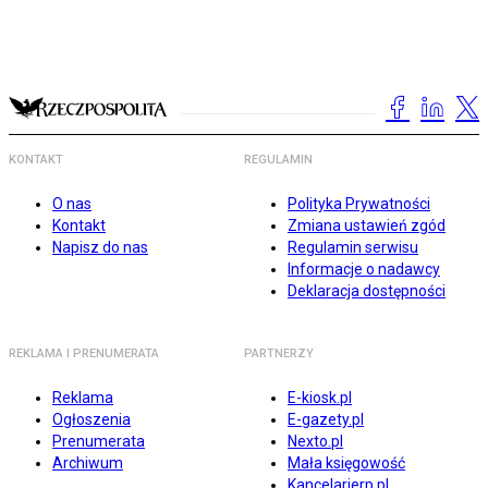
KONTAKT
REGULAMIN
O nas
Polityka Prywatności
Kontakt
Zmiana ustawień zgód
Napisz do nas
Regulamin serwisu
Informacje o nadawcy
Deklaracja dostępności
REKLAMA I PRENUMERATA
PARTNERZY
Reklama
E-kiosk.pl
Ogłoszenia
E-gazety.pl
Prenumerata
Nexto.pl
Archiwum
Mała księgowość
Kancelarierp.pl