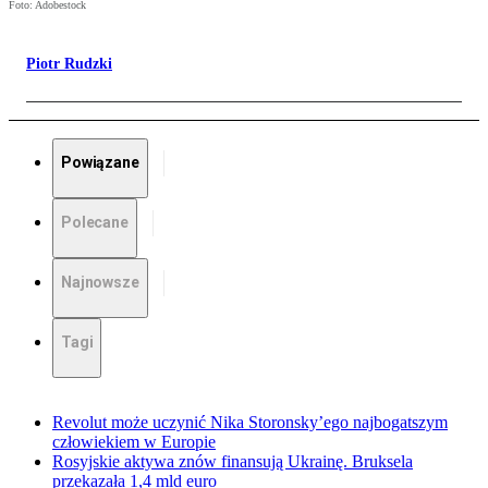
Foto: Adobestock
Piotr Rudzki
Powiązane
Polecane
Najnowsze
Tagi
Revolut może uczynić Nika Storonsky’ego najbogatszym
człowiekiem w Europie
Rosyjskie aktywa znów finansują Ukrainę. Bruksela
przekazała 1,4 mld euro