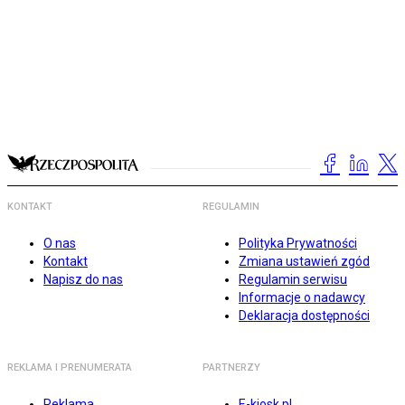
KONTAKT
REGULAMIN
O nas
Polityka Prywatności
Kontakt
Zmiana ustawień zgód
Napisz do nas
Regulamin serwisu
Informacje o nadawcy
Deklaracja dostępności
REKLAMA I PRENUMERATA
PARTNERZY
Reklama
E-kiosk.pl