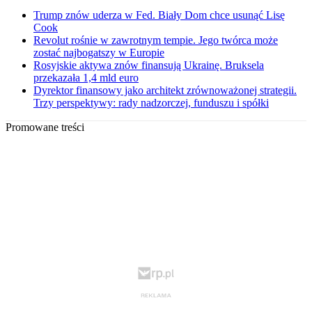
Trump znów uderza w Fed. Biały Dom chce usunąć Lisę
Cook
Revolut rośnie w zawrotnym tempie. Jego twórca może
zostać najbogatszy w Europie
Rosyjskie aktywa znów finansują Ukrainę. Bruksela
przekazała 1,4 mld euro
Dyrektor finansowy jako architekt zrównoważonej strategii.
Trzy perspektywy: rady nadzorczej, funduszu i spółki
Promowane treści