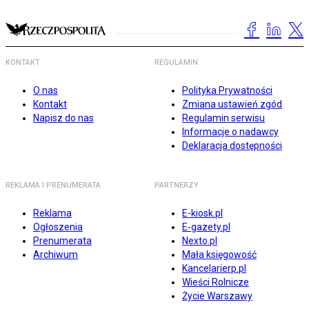
KONTAKT
REGULAMIN
O nas
Polityka Prywatności
Kontakt
Zmiana ustawień zgód
Napisz do nas
Regulamin serwisu
Informacje o nadawcy
Deklaracja dostępności
REKLAMA I PRENUMERATA
PARTNERZY
Reklama
E-kiosk.pl
Ogłoszenia
E-gazety.pl
Prenumerata
Nexto.pl
Archiwum
Mała księgowość
Kancelarierp.pl
Wieści Rolnicze
Życie Warszawy