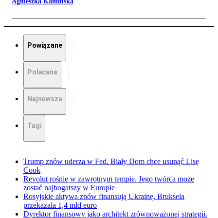
Agnieszka Kamińska
Powiązane
Polecane
Najnowsze
Tagi
Trump znów uderza w Fed. Biały Dom chce usunąć Lisę
Cook
Revolut rośnie w zawrotnym tempie. Jego twórca może
zostać najbogatszy w Europie
Rosyjskie aktywa znów finansują Ukrainę. Bruksela
przekazała 1,4 mld euro
Dyrektor finansowy jako architekt zrównoważonej strategii.