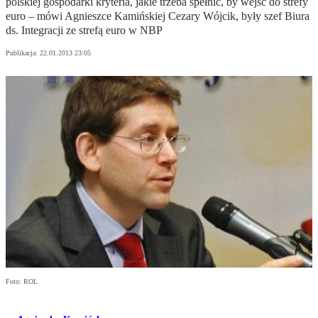
polskiej gospodarki kryteria, jakie trzeba spełnić, by wejść do strefy
euro – mówi Agnieszce Kamińskiej Cezary Wójcik, były szef Biura
ds. Integracji ze strefą euro w NBP
Publikacja:
22.01.2013 23:05
Foto: ROL