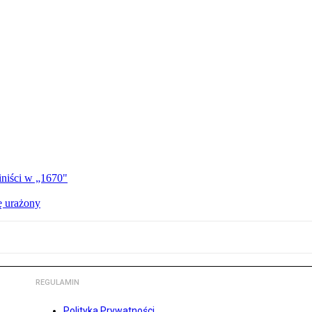
iniści w „1670"
ę urażony
REGULAMIN
Polityka Prywatności