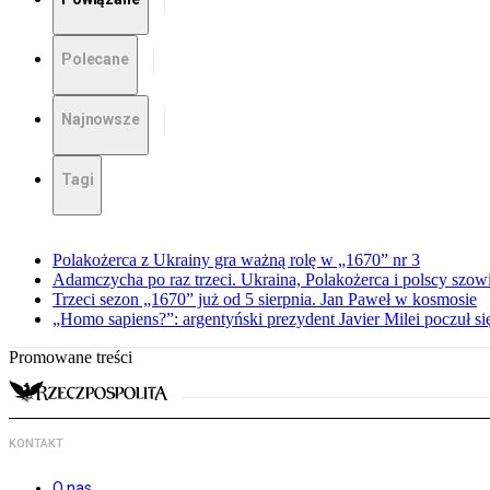
Polecane
Najnowsze
Tagi
Polakożerca z Ukrainy gra ważną rolę w „1670” nr 3
Adamczycha po raz trzeci. Ukraina, Polakożerca i polscy szow
Trzeci sezon „1670” już od 5 sierpnia. Jan Paweł w kosmosie
„Homo sapiens?”: argentyński prezydent Javier Milei poczuł si
Promowane treści
KONTAKT
O nas