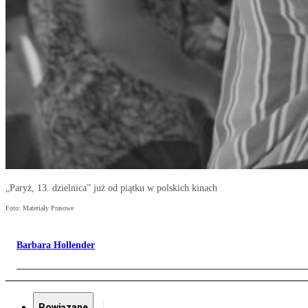
„Paryż, 13. dzielnica” już od piątku w polskich kinach
Foto: Materiały Prasowe
Barbara Hollender
Powiązane