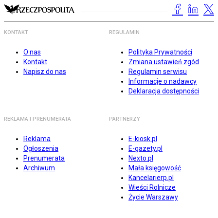
KONTAKT
REGULAMIN
O nas
Polityka Prywatności
Kontakt
Zmiana ustawień zgód
Napisz do nas
Regulamin serwisu
Informacje o nadawcy
Deklaracja dostępności
REKLAMA I PRENUMERATA
PARTNERZY
Reklama
E-kiosk.pl
Ogłoszenia
E-gazety.pl
Prenumerata
Nexto.pl
Archiwum
Mała księgowość
Kancelarierp.pl
Wieści Rolnicze
Życie Warszawy