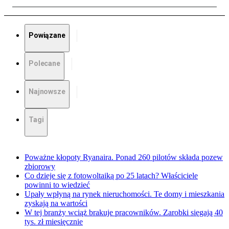
Powiązane
Polecane
Najnowsze
Tagi
Poważne kłopoty Ryanaira. Ponad 260 pilotów składa pozew
zbiorowy
Co dzieje się z fotowoltaiką po 25 latach? Właściciele
powinni to wiedzieć
Upały wpłyną na rynek nieruchomości. Te domy i mieszkania
zyskają na wartości
W tej branży wciąż brakuje pracowników. Zarobki sięgają 40
tys. zł miesięcznie