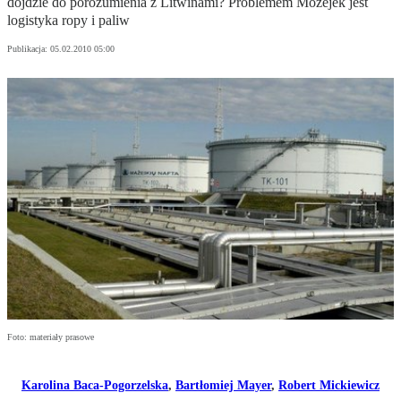
dojdzie do porozumienia z Litwinami? Problemem Możejek jest
logistyka ropy i paliw
Publikacja:
05.02.2010 05:00
Foto: materiały prasowe
Karolina Baca-Pogorzelska
,
Bartłomiej Mayer
,
Robert Mickiewicz