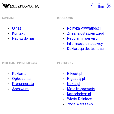
KONTAKT
REGULAMIN
O nas
Polityka Prywatności
Kontakt
Zmiana ustawień zgód
Napisz do nas
Regulamin serwisu
Informacje o nadawcy
Deklaracja dostępności
REKLAMA I PRENUMERATA
PARTNERZY
Reklama
E-kiosk.pl
Ogłoszenia
E-gazety.pl
Prenumerata
Nexto.pl
Archiwum
Mała księgowość
Kancelarierp.pl
Wieści Rolnicze
Życie Warszawy