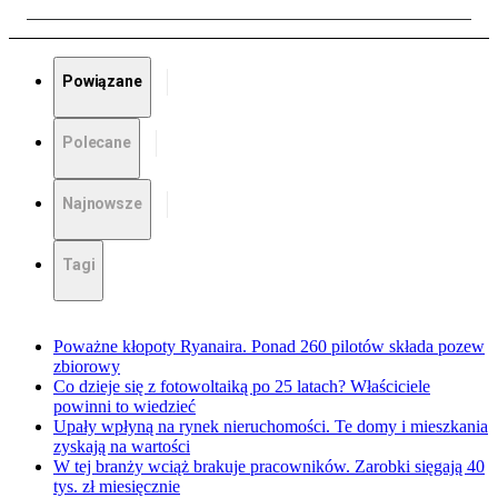
Powiązane
Polecane
Najnowsze
Tagi
Poważne kłopoty Ryanaira. Ponad 260 pilotów składa pozew
zbiorowy
Co dzieje się z fotowoltaiką po 25 latach? Właściciele
powinni to wiedzieć
Upały wpłyną na rynek nieruchomości. Te domy i mieszkania
zyskają na wartości
W tej branży wciąż brakuje pracowników. Zarobki sięgają 40
tys. zł miesięcznie