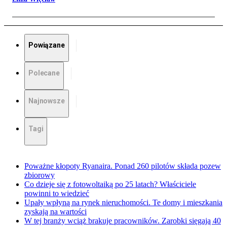
Powiązane
Polecane
Najnowsze
Tagi
Poważne kłopoty Ryanaira. Ponad 260 pilotów składa pozew
zbiorowy
Co dzieje się z fotowoltaiką po 25 latach? Właściciele
powinni to wiedzieć
Upały wpłyną na rynek nieruchomości. Te domy i mieszkania
zyskają na wartości
W tej branży wciąż brakuje pracowników. Zarobki sięgają 40