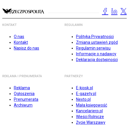
KONTAKT
REGULAMIN
O nas
Polityka Prywatności
Kontakt
Zmiana ustawień zgód
Napisz do nas
Regulamin serwisu
Informacje o nadawcy
Deklaracja dostępności
REKLAMA I PRENUMERATA
PARTNERZY
Reklama
E-kiosk.pl
Ogłoszenia
E-gazety.pl
Prenumerata
Nexto.pl
Archiwum
Mała księgowość
Kancelarierp.pl
Wieści Rolnicze
Życie Warszawy