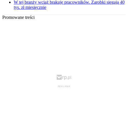
W tej branży wciąż brakuje pracowników. Zarobki sięgają 40
tys. zł miesięcznie
Promowane treści