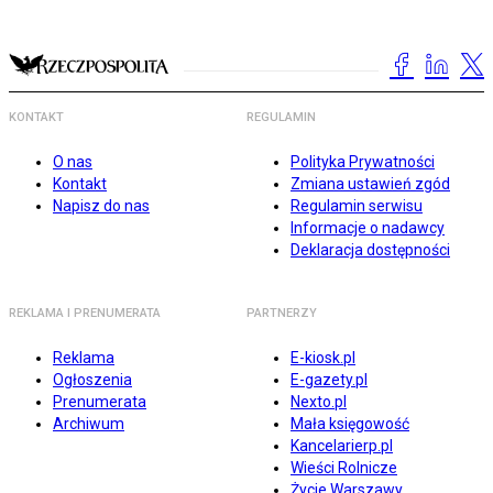
KONTAKT
REGULAMIN
O nas
Polityka Prywatności
Kontakt
Zmiana ustawień zgód
Napisz do nas
Regulamin serwisu
Informacje o nadawcy
Deklaracja dostępności
REKLAMA I PRENUMERATA
PARTNERZY
Reklama
E-kiosk.pl
Ogłoszenia
E-gazety.pl
Prenumerata
Nexto.pl
Archiwum
Mała księgowość
Kancelarierp.pl
Wieści Rolnicze
Życie Warszawy