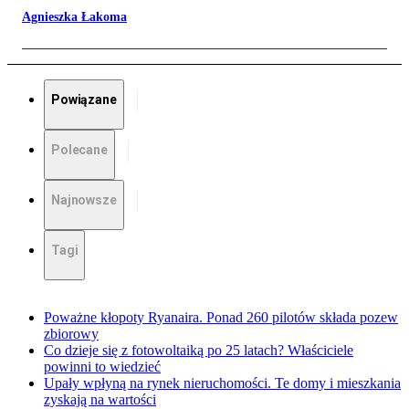
Agnieszka Łakoma
Powiązane
Polecane
Najnowsze
Tagi
Poważne kłopoty Ryanaira. Ponad 260 pilotów składa pozew
zbiorowy
Co dzieje się z fotowoltaiką po 25 latach? Właściciele
powinni to wiedzieć
Upały wpłyną na rynek nieruchomości. Te domy i mieszkania
zyskają na wartości