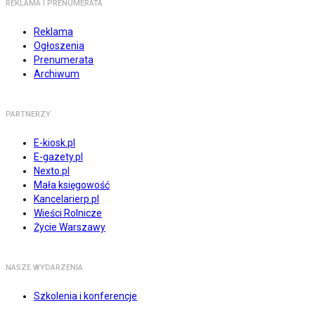
REKLAMA I PRENUMERATA
Reklama
Ogłoszenia
Prenumerata
Archiwum
PARTNERZY
E-kiosk.pl
E-gazety.pl
Nexto.pl
Mała księgowość
Kancelarierp.pl
Wieści Rolnicze
Życie Warszawy
NASZE WYDARZENIA
Szkolenia i konferencje