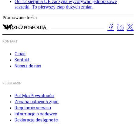
Od 12 sierpnia UE zaczyna wycofywać jednorazowe
saszetki. To pierwszy etap dużych zmian
Promowane treści
KONTAKT
O nas
Kontakt
Napisz do nas
REGULAMIN
Polityka Prywatności
Zmiana ustawień zgód
Regulamin serwisu
Informacje o nadawcy
Deklaracja dostępności