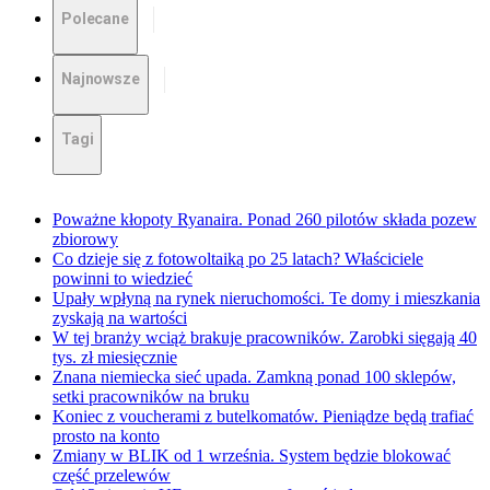
Polecane
Najnowsze
Tagi
Poważne kłopoty Ryanaira. Ponad 260 pilotów składa pozew
zbiorowy
Co dzieje się z fotowoltaiką po 25 latach? Właściciele
powinni to wiedzieć
Upały wpłyną na rynek nieruchomości. Te domy i mieszkania
zyskają na wartości
W tej branży wciąż brakuje pracowników. Zarobki sięgają 40
tys. zł miesięcznie
Znana niemiecka sieć upada. Zamkną ponad 100 sklepów,
setki pracowników na bruku
Koniec z voucherami z butelkomatów. Pieniądze będą trafiać
prosto na konto
Zmiany w BLIK od 1 września. System będzie blokować
część przelewów