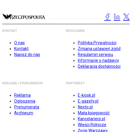
KONTAKT
REGULAMIN
O nas
Polityka Prywatności
Kontakt
Zmiana ustawień zgód
Napisz do nas
Regulamin serwisu
Informacje o nadawcy
Deklaracja dostępności
REKLAMA I PRENUMERATA
PARTNERZY
Reklama
E-kiosk.pl
Ogłoszenia
E-gazety.pl
Prenumerata
Nexto.pl
Archiwum
Mała księgowość
Kancelarierp.pl
Wieści Rolnicze
Życie Warszawy