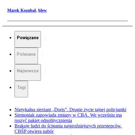
Marek Kozubal
,
blew
Powiązane
Polecane
Najnowsze
Tagi
Nietykalna sierżant „Doris”. Drugie życie tajnej policjantki
Siemoniak zapowiada zmiany w CBA. We wrześniu ma
ruszyć pakiet odpolitycznienia
Brakuje ludzi do ścigania najgroźniejszych przestępców.
CBŚP otwiera nabór