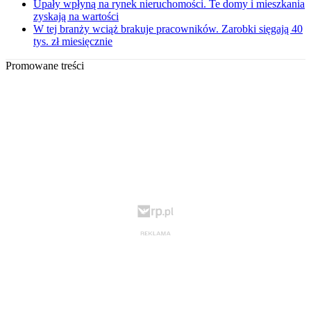
Upały wpłyną na rynek nieruchomości. Te domy i mieszkania
zyskają na wartości
W tej branży wciąż brakuje pracowników. Zarobki sięgają 40
tys. zł miesięcznie
Promowane treści