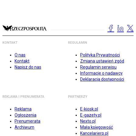
KONTAKT
REGULAMIN
O nas
Polityka Prywatności
Kontakt
Zmiana ustawień zgód
Napisz do nas
Regulamin serwisu
Informacje o nadawcy
Deklaracja dostępności
REKLAMA I PRENUMERATA
PARTNERZY
Reklama
E-kiosk.pl
Ogłoszenia
E-gazety.pl
Prenumerata
Nexto.pl
Archiwum
Mała księgowość
Kancelarierp.pl