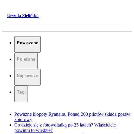
Urszula Zielińska
Powiązane
Polecane
Najnowsze
Tagi
Poważne kłopoty Ryanaira. Ponad 260 pilotów składa pozew
zbiorowy
Co dzieje się z fotowoltaiką po 25 latach? Właściciele
powinni to wiedzieć