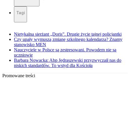
Tagi
Nietykalna sierżant „Doris”. Drugie życie tajnej policjantki
Czy upały wymuszą zmianę szkolnego kalendarza? Znamy
stanowisko MEN
Nauczyciele w Polsce są zestresowani. Powodem nie są
uczniowie
Barbara Nowacka: Abp Jędraszewski przyzwyczaił nas do
niskich standardów. To wstyd dla Kościoła
Promowane treści