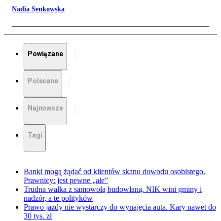
Nadia Senkowska
Powiązane
Polecane
Najnowsze
Tagi
Banki mogą żądać od klientów skanu dowodu osobistego.
Prawnicy: jest pewne „ale”
Trudna walka z samowolą budowlaną. NIK wini gminy i
nadzór, a te polityków
Prawo jazdy nie wystarczy do wynajęcia auta. Kary nawet do
30 tys. zł