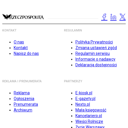
KONTAKT
REGULAMIN
O nas
Polityka Prywatności
Kontakt
Zmiana ustawień zgód
Napisz do nas
Regulamin serwisu
Informacje o nadawcy
Deklaracja dostępności
REKLAMA I PRENUMERATA
PARTNERZY
Reklama
E-kiosk.pl
Ogłoszenia
E-gazety.pl
Prenumerata
Nexto.pl
Archiwum
Mała księgowość
Kancelarierp.pl
Wieści Rolnicze
Życie Warszawy