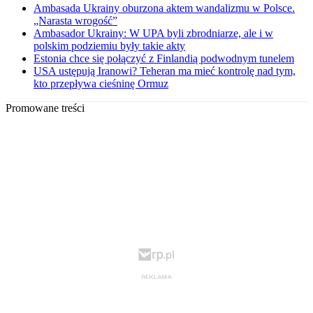
Ambasada Ukrainy oburzona aktem wandalizmu w Polsce.
„Narasta wrogość”
Ambasador Ukrainy: W UPA byli zbrodniarze, ale i w
polskim podziemiu były takie akty
Estonia chce się połączyć z Finlandią podwodnym tunelem
USA ustępują Iranowi? Teheran ma mieć kontrolę nad tym,
kto przepływa cieśninę Ormuz
Promowane treści