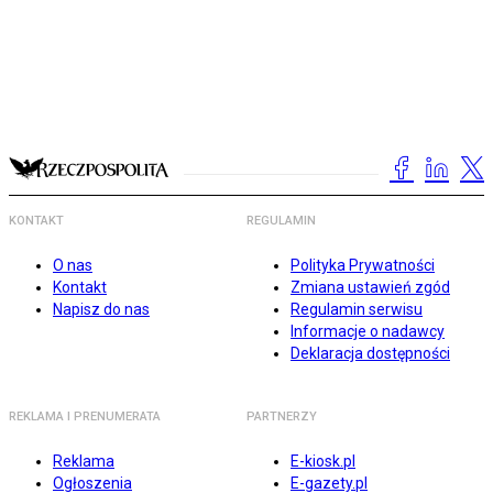
KONTAKT
REGULAMIN
O nas
Polityka Prywatności
Kontakt
Zmiana ustawień zgód
Napisz do nas
Regulamin serwisu
Informacje o nadawcy
Deklaracja dostępności
REKLAMA I PRENUMERATA
PARTNERZY
Reklama
E-kiosk.pl
Ogłoszenia
E-gazety.pl