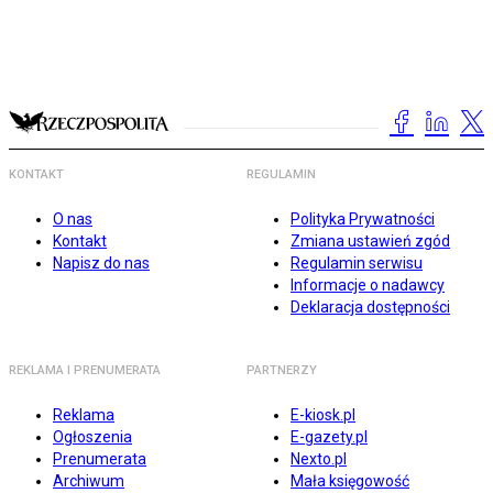
KONTAKT
REGULAMIN
O nas
Polityka Prywatności
Kontakt
Zmiana ustawień zgód
Napisz do nas
Regulamin serwisu
Informacje o nadawcy
Deklaracja dostępności
REKLAMA I PRENUMERATA
PARTNERZY
Reklama
E-kiosk.pl
Ogłoszenia
E-gazety.pl
Prenumerata
Nexto.pl
Archiwum
Mała księgowość