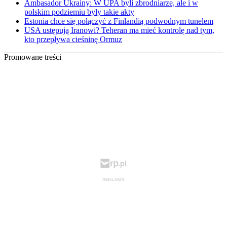
Ambasador Ukrainy: W UPA byli zbrodniarze, ale i w
polskim podziemiu były takie akty
Estonia chce się połączyć z Finlandią podwodnym tunelem
USA ustępują Iranowi? Teheran ma mieć kontrolę nad tym,
kto przepływa cieśninę Ormuz
Promowane treści