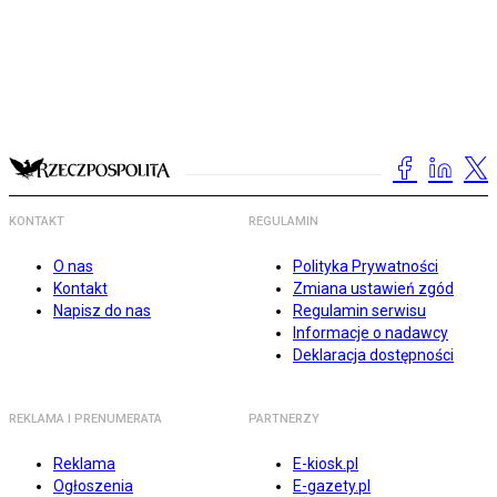
KONTAKT
REGULAMIN
O nas
Polityka Prywatności
Kontakt
Zmiana ustawień zgód
Napisz do nas
Regulamin serwisu
Informacje o nadawcy
Deklaracja dostępności
REKLAMA I PRENUMERATA
PARTNERZY
Reklama
E-kiosk.pl
Ogłoszenia
E-gazety.pl