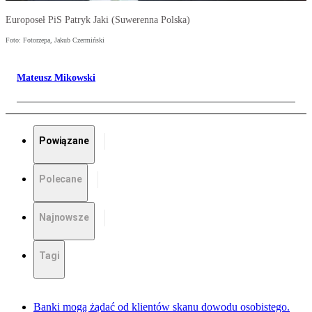
Europoseł PiS Patryk Jaki (Suwerenna Polska)
Foto: Fotorzepa, Jakub Czermiński
Mateusz Mikowski
Powiązane
Polecane
Najnowsze
Tagi
Banki mogą żądać od klientów skanu dowodu osobistego.