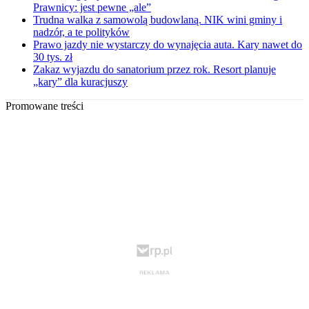
Prawnicy: jest pewne „ale”
Trudna walka z samowolą budowlaną. NIK wini gminy i
nadzór, a te polityków
Prawo jazdy nie wystarczy do wynajęcia auta. Kary nawet do
30 tys. zł
Zakaz wyjazdu do sanatorium przez rok. Resort planuje
„kary” dla kuracjuszy
Promowane treści