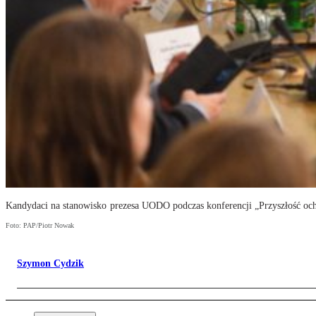
Kandydaci na stanowisko prezesa UODO podczas konferencji „Przyszłość 
Foto: PAP/Piotr Nowak
Szymon Cydzik