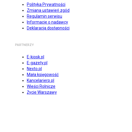
Polityka Prywatności
Zmiana ustawień zgód
Regulamin serwisu
Informacje o nadawcy
Deklaracja dostępności
PARTNERZY
E-kiosk.pl
E-gazety.pl
Nexto.pl
Mała księgowość
Kancelarierp.pl
Wieści Rolnicze
Życie Warszawy