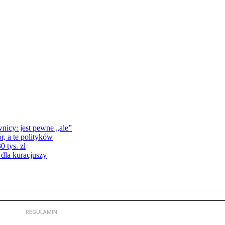
nicy: jest pewne „ale”
, a te polityków
 tys. zł
 dla kuracjuszy
REGULAMIN