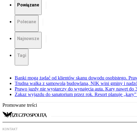
Powiązane
Polecane
Najnowsze
Tagi
Banki mogą żądać od klientów skanu dowodu osobistego. Praw
Trudna walka z samowolą budowlaną. NIK wini gminy i nadzór
Prawo jazdy nie wystarczy do wynajęcia auta. Kary nawet do 30
Zakaz wyjazdu do sanatorium przez rok. Resort planuje „kary”
Promowane treści
KONTAKT