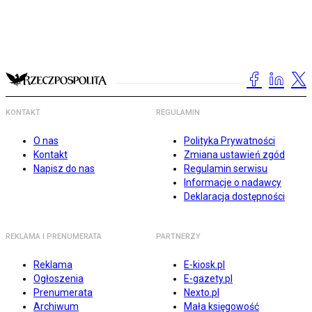
KONTAKT
REGULAMIN
O nas
Polityka Prywatności
Kontakt
Zmiana ustawień zgód
Napisz do nas
Regulamin serwisu
Informacje o nadawcy
Deklaracja dostępności
REKLAMA I PRENUMERATA
PARTNERZY
Reklama
E-kiosk.pl
Ogłoszenia
E-gazety.pl
Prenumerata
Nexto.pl
Archiwum
Mała księgowość