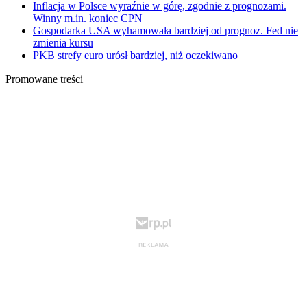
Inflacja w Polsce wyraźnie w górę, zgodnie z prognozami.
Winny m.in. koniec CPN
Gospodarka USA wyhamowała bardziej od prognoz. Fed nie
zmienia kursu
PKB strefy euro urósł bardziej, niż oczekiwano
Promowane treści