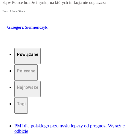
Są w Polsce branże i rynki, na których inflacja nie odpuszcza
Foto: Adobe Stock
Grzegorz Siemionczyk
Powiązane
Polecane
Najnowsze
Tagi
PMI dla polskiego przemysłu lepszy od prognoz. Wyraźne
odbicie