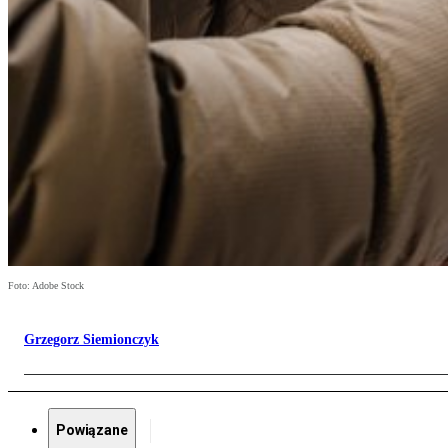
Foto: Adobe Stock
Grzegorz Siemionczyk
Powiązane