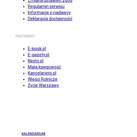
Zmiana ustawień zgód
Regulamin serwisu
Informacje o nadawcy
Deklaracja dostępności
PARTNERZY
E-kiosk.pl
E-gazety.pl
Nexto.pl
Mała księgowość
Kancelarierp.pl
Wieści Rolnicze
Życie Warszawy
KALENDARIUM