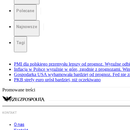
Polecane
Najnowsze
Tagi
PMI dla polskiego przemysłu lepszy od prognoz. Wyraźne odbi
Inflacja w Polsce wyraźnie w górę, zgodnie z prognozami. Wi
Gospodarka USA wyhamowała bardziej od prognoz. Fed nie z
PKB strefy euro urósł bardziej, niż oczekiwano
Promowane treści
KONTAKT
O nas