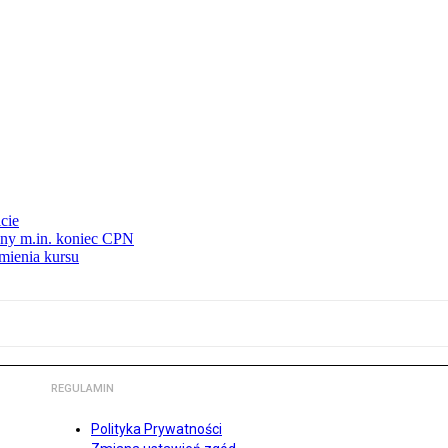
cie
nny m.in. koniec CPN
mienia kursu
REGULAMIN
Polityka Prywatności