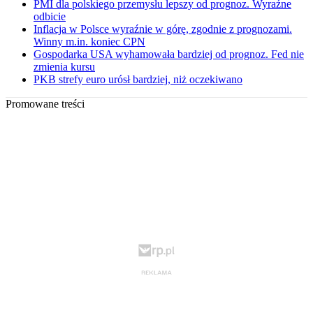
PMI dla polskiego przemysłu lepszy od prognoz. Wyraźne
odbicie
Inflacja w Polsce wyraźnie w górę, zgodnie z prognozami.
Winny m.in. koniec CPN
Gospodarka USA wyhamowała bardziej od prognoz. Fed nie
zmienia kursu
PKB strefy euro urósł bardziej, niż oczekiwano
Promowane treści