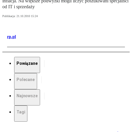
inflacja. Na większe podwyżki mogli liczyć poszukiwani specjaliści
od IT i sprzedaży
Publikacja:
21.10.2010 15:24
rp.pl
Powiązane
Polecane
Najnowsze
Tagi