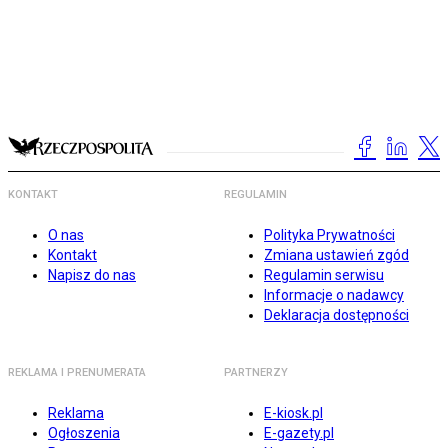
KONTAKT
REGULAMIN
O nas
Polityka Prywatności
Kontakt
Zmiana ustawień zgód
Napisz do nas
Regulamin serwisu
Informacje o nadawcy
Deklaracja dostępności
REKLAMA I PRENUMERATA
PARTNERZY
Reklama
E-kiosk.pl
Ogłoszenia
E-gazety.pl