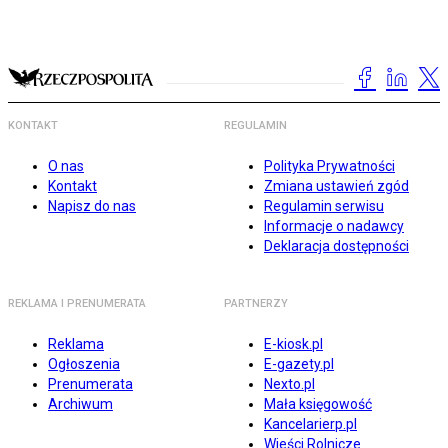
KONTAKT
REGULAMIN
O nas
Polityka Prywatności
Kontakt
Zmiana ustawień zgód
Napisz do nas
Regulamin serwisu
Informacje o nadawcy
Deklaracja dostępności
REKLAMA I PRENUMERATA
PARTNERZY
Reklama
E-kiosk.pl
Ogłoszenia
E-gazety.pl
Prenumerata
Nexto.pl
Archiwum
Mała księgowość
Kancelarierp.pl
Wieści Rolnicze