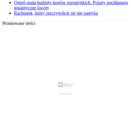
Ogień spala budżety krajów europejskich. Pożary pochłaniają
gigantyczne kwoty
Rachunek, który rzeczywiście się nie zamyka
Promowane treści