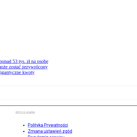
onad 53 tys. zł na osobę
może zostać przywrócony
gigantyczne kwoty
REGULAMIN
Polityka Prywatności
Zmiana ustawień zgód