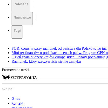
Polecane
Najnowsze
Tagi
FOR: coraz wyższy rachunek od państwa dla Polaków. To już p
Minister finansów o podatkach i cenach paliw. Program CPN 
Ogień spala budżety krajów europejskich. Pożary pochłaniają 
Rachunek, który rzeczywiście się nie zamyka
Promowane treści
KONTAKT
O nas
Kontakt