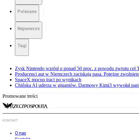
Polecane
Najnowsze
Tagi
Zysk Nintendo wzrósł o ponad 50 proc. z powodu zwrotu ceł
Producenci aut w Niemczech zaciskają pasa. Potężne zwolnieni
SpaceX mocno traci po wynikach
Chińska AI uderza w gigantów. Darmowy Kimi3 wywołał pani
Promowane treści
KONTAKT
O nas