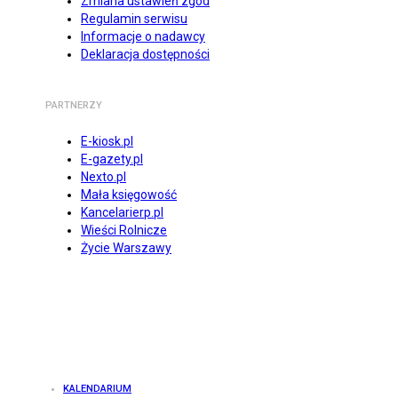
Zmiana ustawień zgód
Regulamin serwisu
Informacje o nadawcy
Deklaracja dostępności
PARTNERZY
E-kiosk.pl
E-gazety.pl
Nexto.pl
Mała księgowość
Kancelarierp.pl
Wieści Rolnicze
Życie Warszawy
KALENDARIUM