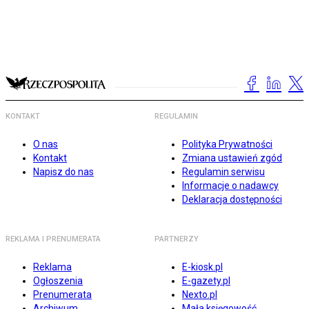
KONTAKT
REGULAMIN
O nas
Polityka Prywatności
Kontakt
Zmiana ustawień zgód
Napisz do nas
Regulamin serwisu
Informacje o nadawcy
Deklaracja dostępności
REKLAMA I PRENUMERATA
PARTNERZY
Reklama
E-kiosk.pl
Ogłoszenia
E-gazety.pl
Prenumerata
Nexto.pl
Archiwum
Mała księgowość