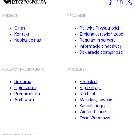
KONTAKT
REGULAMIN
O nas
Polityka Prywatności
Kontakt
Zmiana ustawień zgód
Napisz do nas
Regulamin serwisu
Informacje o nadawcy
Deklaracja dostępności
REKLAMA I PRENUMERATA
PARTNERZY
Reklama
E-kiosk.pl
Ogłoszenia
E-gazety.pl
Prenumerata
Nexto.pl
Archiwum
Mała księgowość
Kancelarierp.pl
Wieści Rolnicze
Życie Warszawy