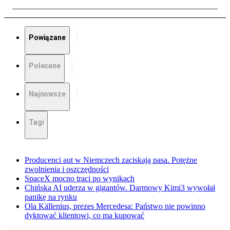
Powiązane
Polecane
Najnowsze
Tagi
Producenci aut w Niemczech zaciskają pasa. Potężne
zwolnienia i oszczędności
SpaceX mocno traci po wynikach
Chińska AI uderza w gigantów. Darmowy Kimi3 wywołał
panikę na rynku
Ola Källenius, prezes Mercedesa: Państwo nie powinno
dyktować klientowi, co ma kupować