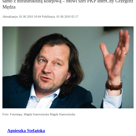
samo z infrastrukturą kolejową – mówi szef PKP InterCity Grzegorz
Mędza
Aktualizacja:
01.06.2010 10:04
Publikacja:
01.06.2010 02:17
Foto: Fotorzepa, Magda Starowieyska Magda Starowieyska
Agnieszka Stefańska