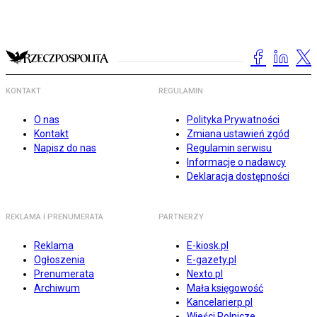
KONTAKT
REGULAMIN
O nas
Polityka Prywatności
Kontakt
Zmiana ustawień zgód
Napisz do nas
Regulamin serwisu
Informacje o nadawcy
Deklaracja dostępności
REKLAMA I PRENUMERATA
PARTNERZY
Reklama
E-kiosk.pl
Ogłoszenia
E-gazety.pl
Prenumerata
Nexto.pl
Archiwum
Mała księgowość
Kancelarierp.pl
Wieści Rolnicze