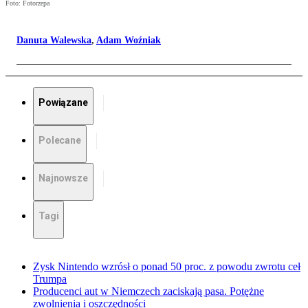
Foto: Fotorzepa
Danuta Walewska
,
Adam Woźniak
Powiązane
Polecane
Najnowsze
Tagi
Zysk Nintendo wzrósł o ponad 50 proc. z powodu zwrotu ceł
Trumpa
Producenci aut w Niemczech zaciskają pasa. Potężne
zwolnienia i oszczędności