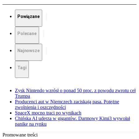
Powiązane
Polecane
Najnowsze
Tagi
Zysk Nintendo wzrósł o ponad 50 proc. z powodu zwrotu ceł
Trumpa
Producenci aut w Niemczech zaciskają pasa. Potężne
zwolnienia i oszczędności
SpaceX mocno traci po wynikach
Chińska AI uderza w gigantów. Darmowy Kimi3 wywołał
panikę na rynku
Promowane treści