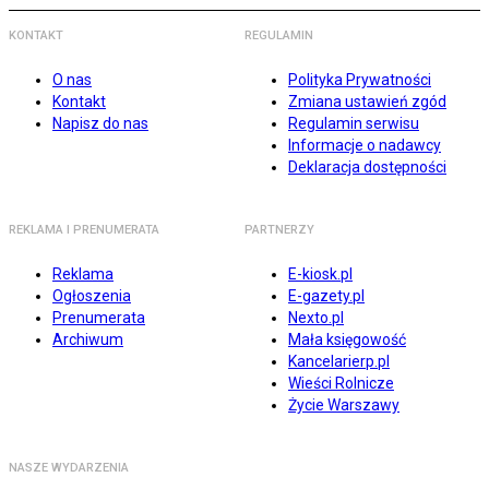
KONTAKT
REGULAMIN
O nas
Polityka Prywatności
Kontakt
Zmiana ustawień zgód
Napisz do nas
Regulamin serwisu
Informacje o nadawcy
Deklaracja dostępności
REKLAMA I PRENUMERATA
PARTNERZY
Reklama
E-kiosk.pl
Ogłoszenia
E-gazety.pl
Prenumerata
Nexto.pl
Archiwum
Mała księgowość
Kancelarierp.pl
Wieści Rolnicze
Życie Warszawy
NASZE WYDARZENIA