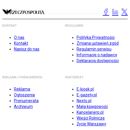
KONTAKT
REGULAMIN
O nas
Polityka Prywatności
Kontakt
Zmiana ustawień zgód
Napisz do nas
Regulamin serwisu
Informacje o nadawcy
Deklaracja dostępności
REKLAMA I PRENUMERATA
PARTNERZY
Reklama
E-kiosk.pl
Ogłoszenia
E-gazety.pl
Prenumerata
Nexto.pl
Archiwum
Mała księgowość
Kancelarierp.pl
Wieści Rolnicze
Życie Warszawy