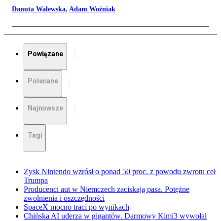
Danuta Walewska
,
Adam Woźniak
Powiązane
Polecane
Najnowsze
Tagi
Zysk Nintendo wzrósł o ponad 50 proc. z powodu zwrotu ceł
Trumpa
Producenci aut w Niemczech zaciskają pasa. Potężne
zwolnienia i oszczędności
SpaceX mocno traci po wynikach
Chińska AI uderza w gigantów. Darmowy Kimi3 wywołał