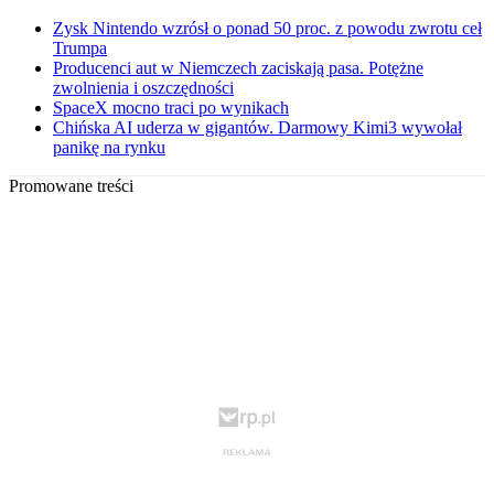
Zysk Nintendo wzrósł o ponad 50 proc. z powodu zwrotu ceł
Trumpa
Producenci aut w Niemczech zaciskają pasa. Potężne
zwolnienia i oszczędności
SpaceX mocno traci po wynikach
Chińska AI uderza w gigantów. Darmowy Kimi3 wywołał
panikę na rynku
Promowane treści