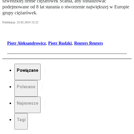
szwedzkiej firmie ciężarówek Scania, aby sfinalizować
podejmowane od 8 lat starania o stworzenie największej w Europie
grupy ciężarówek.
Publikacja:
23.02.2014 13:22
Piotr Aleksandrowicz
,
Piotr Rudzki
,
Reuters Reuters
Powiązane
Polecane
Najnowsze
Tagi