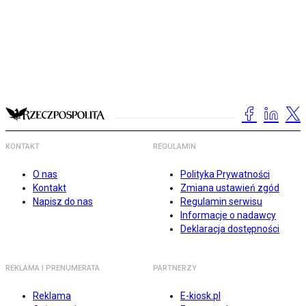
KONTAKT
REGULAMIN
O nas
Polityka Prywatności
Kontakt
Zmiana ustawień zgód
Napisz do nas
Regulamin serwisu
Informacje o nadawcy
Deklaracja dostępności
REKLAMA I PRENUMERATA
PARTNERZY
Reklama
E-kiosk.pl