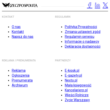
KONTAKT
REGULAMIN
O nas
Polityka Prywatności
Kontakt
Zmiana ustawień zgód
Napisz do nas
Regulamin serwisu
Informacje o nadawcy
Deklaracja dostępności
REKLAMA I PRENUMERATA
PARTNERZY
Reklama
E-kiosk.pl
Ogłoszenia
E-gazety.pl
Prenumerata
Nexto.pl
Archiwum
Mała księgowość
Kancelarierp.pl
Wieści Rolnicze
Życie Warszawy