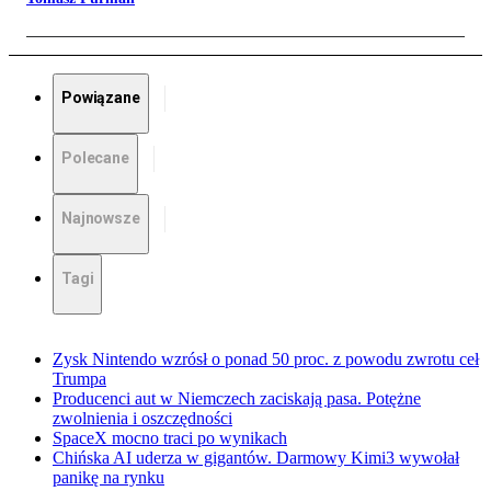
Powiązane
Polecane
Najnowsze
Tagi
Zysk Nintendo wzrósł o ponad 50 proc. z powodu zwrotu ceł
Trumpa
Producenci aut w Niemczech zaciskają pasa. Potężne
zwolnienia i oszczędności
SpaceX mocno traci po wynikach
Chińska AI uderza w gigantów. Darmowy Kimi3 wywołał
panikę na rynku