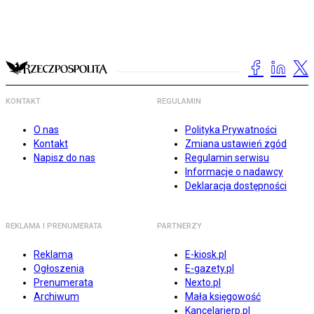
KONTAKT
REGULAMIN
O nas
Polityka Prywatności
Kontakt
Zmiana ustawień zgód
Napisz do nas
Regulamin serwisu
Informacje o nadawcy
Deklaracja dostępności
REKLAMA I PRENUMERATA
PARTNERZY
Reklama
E-kiosk.pl
Ogłoszenia
E-gazety.pl
Prenumerata
Nexto.pl
Archiwum
Mała księgowość
Kancelarierp.pl