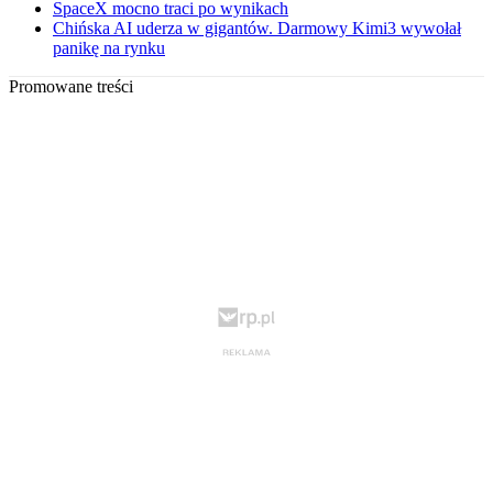
SpaceX mocno traci po wynikach
Chińska AI uderza w gigantów. Darmowy Kimi3 wywołał
panikę na rynku
Promowane treści