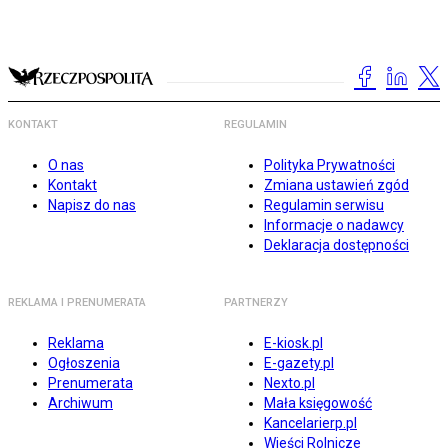
KONTAKT
REGULAMIN
O nas
Polityka Prywatności
Kontakt
Zmiana ustawień zgód
Napisz do nas
Regulamin serwisu
Informacje o nadawcy
Deklaracja dostępności
REKLAMA I PRENUMERATA
PARTNERZY
Reklama
E-kiosk.pl
Ogłoszenia
E-gazety.pl
Prenumerata
Nexto.pl
Archiwum
Mała księgowość
Kancelarierp.pl
Wieści Rolnicze