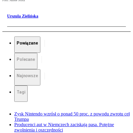
Foto: Adobe Stock
Urszula Zielińska
Powiązane
Polecane
Najnowsze
Tagi
Zysk Nintendo wzrósł o ponad 50 proc. z powodu zwrotu ceł
Trumpa
Producenci aut w Niemczech zaciskają pasa. Potężne
zwolnienia i oszczędności