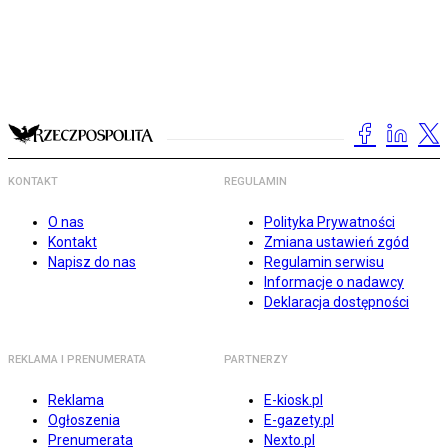
KONTAKT
REGULAMIN
O nas
Polityka Prywatności
Kontakt
Zmiana ustawień zgód
Napisz do nas
Regulamin serwisu
Informacje o nadawcy
Deklaracja dostępności
REKLAMA I PRENUMERATA
PARTNERZY
Reklama
E-kiosk.pl
Ogłoszenia
E-gazety.pl
Prenumerata
Nexto.pl