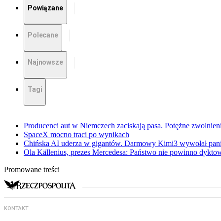
Powiązane
Polecane
Najnowsze
Tagi
Producenci aut w Niemczech zaciskają pasa. Potężne zwolnieni
SpaceX mocno traci po wynikach
Chińska AI uderza w gigantów. Darmowy Kimi3 wywołał pani
Ola Källenius, prezes Mercedesa: Państwo nie powinno dykto
Promowane treści
KONTAKT