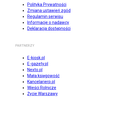
Polityka Prywatności
Zmiana ustawień zgód
Regulamin serwisu
Informacje o nadawcy
Deklaracja dostępności
PARTNERZY
E-kiosk.pl
E-gazety.pl
Nexto.pl
Mała księgowość
Kancelarierp.pl
Wieści Rolnicze
Życie Warszawy