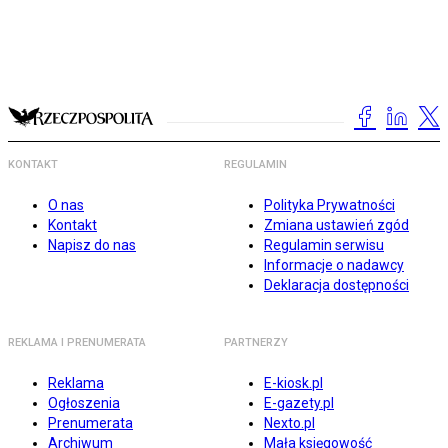
KONTAKT
REGULAMIN
O nas
Polityka Prywatności
Kontakt
Zmiana ustawień zgód
Napisz do nas
Regulamin serwisu
Informacje o nadawcy
Deklaracja dostępności
REKLAMA I PRENUMERATA
PARTNERZY
Reklama
E-kiosk.pl
Ogłoszenia
E-gazety.pl
Prenumerata
Nexto.pl
Archiwum
Mała księgowość