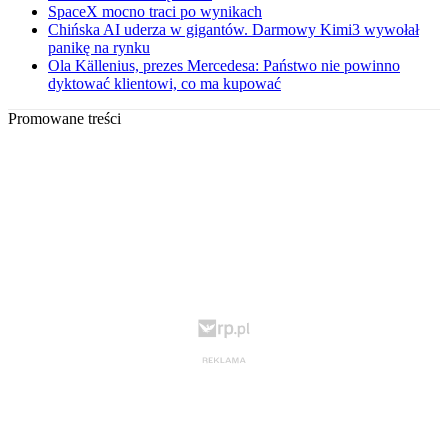
SpaceX mocno traci po wynikach
Chińska AI uderza w gigantów. Darmowy Kimi3 wywołał
panikę na rynku
Ola Källenius, prezes Mercedesa: Państwo nie powinno
dyktować klientowi, co ma kupować
Promowane treści